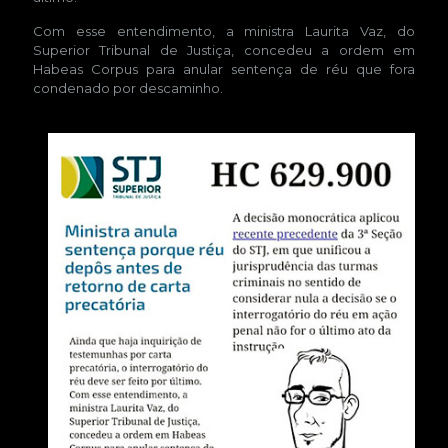
Com esse entendimento, a ministra Laurita Vaz, do
Superior Tribunal de Justiça, concedeu a ordem em
Habeas Corpus para anular sentença de réu que fora
condenado por descaminho.