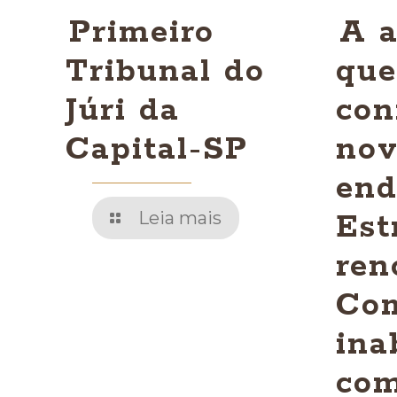
Primeiro
A a
Tribunal do
que
Júri da
con
Capital-SP
no
end
Leia mais
Est
ren
Co
ina
com