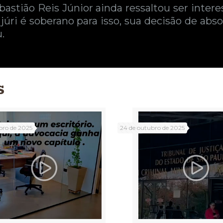
bastião Reis Júnior ainda ressaltou ser inte
 júri é soberano para isso, sua decisão de ab
.
s
bro de 2025
24 de outubro de 2025