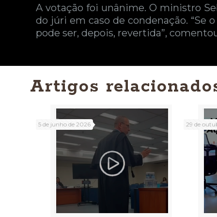
A votação foi unânime. O ministro Se
do júri em caso de condenação. “Se o
pode ser, depois, revertida”, comentou
Artigos relacionado
5 de junho de 2026
29 de outu