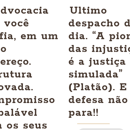
dvocacia
Ultimo
 você
despacho 
fia, em um
dia. “A pio
vo
das injusti
ereço.
é a justiça
rutura
simulada”
ovada.
(Platão). E
mpromisso
defesa não
balável
para!!
 os seus