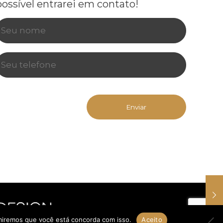
possível entrarei em contato!
umiremos que você está concorda com isso.
Aceito