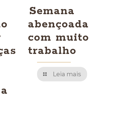
Semana
do
abençoada
r
com muito
ças
trabalho
Leia mais
 a