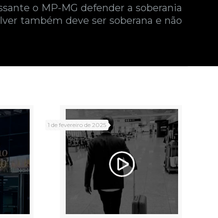
ressante o MP-MG defender a soberania
solver também deve ser soberana e não
1 de fevereiro de 2025