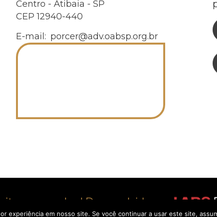
Centro - Atibaia - SP
CEP 12940-440
E-mail:
porcer@adv.oabsp.org.br
reitos reservados | Desenvolvido por
r experiência em nosso site. Se você continuar a usar este site, ass