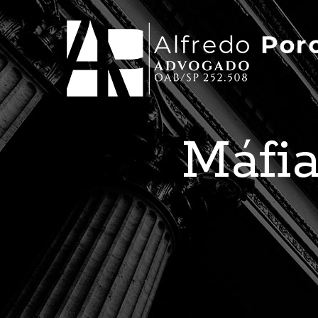
Máfia